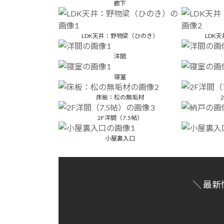
廊下
LDK天井：野物梁（ひのき）
LDK
洋間
寝室
床板：松の無垢材
2F洋間（7.5帖）
小屋裏入口
＼ 最新