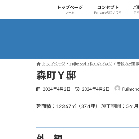
コ
ナ
トップページ
コンセプト
ご
ン
ビ
ホーム
Fujigareの想いです
ま
テ
ゲ
ン
ー
ツ
シ
へ
ョ
ス
ン
キ
に
ッ
移
トップページ
Fujimond（株）のブログ
普段の出来
プ
動
森町Ｙ邸
最
2024年4月2日
2024年4月2日
Fujim
終
更
延面積：123.67㎡（37.4坪） 施工期間：5
新
日
時
:
外 観