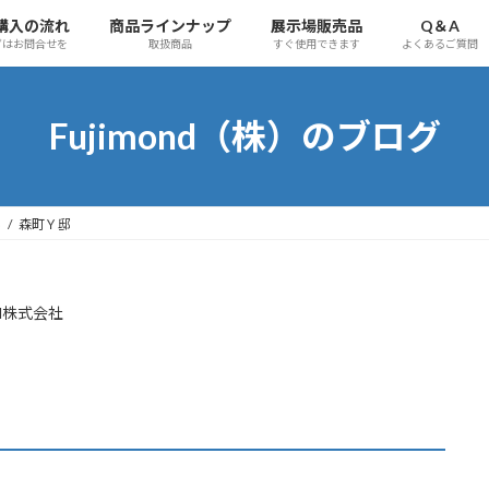
購入の流れ
商品ラインナップ
展示場販売品
Q＆A
ずはお問合せを
取扱商品
すぐ使用できます
よくあるご質問
Fujimond（株）のブログ
事
森町Ｙ邸
ond株式会社
ヶ月