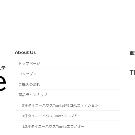
About Us
電
トップページ
T
コンセプト
ご購入の流れ
商品ラインナップ
3坪タイニーハウスTomteSPECIALエディション
3坪タイニーハウスTomteエコノミー
1.5坪タイニーハウスTomteエコノミー