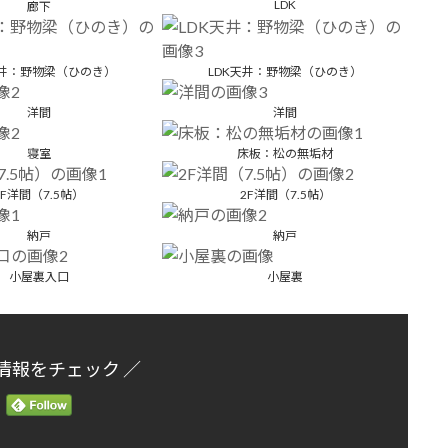
LDK
廊下
天井：野物梁（ひのき）
LDK天井：野物梁（ひのき）
洋間
洋間
寝室
床板：松の無垢材
2F洋間（7.5帖）
2F洋間（7.5帖）
納戸
納戸
小屋裏入口
小屋裏
情報をチェック ／