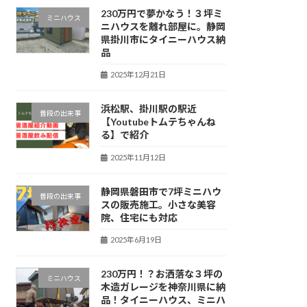
230万円で夢かなう！３坪ミ
ミニハウス
ニハウスを離れ部屋に。静岡
県掛川市にタイニーハウス納
品
2025年12月21日
浜松駅、掛川駅の駅近
普段の出来事
【Youtubeトムテちゃんね
る】で紹介
2025年11月12日
静岡県磐田市で7坪ミニハウ
普段の出来事
スの販売施工。小さな美容
院、住宅にも対応
2025年6月19日
230万円！？お洒落な３坪の
ミニハウス
木造ガレージを神奈川県に納
品！タイニーハウス、ミニハ