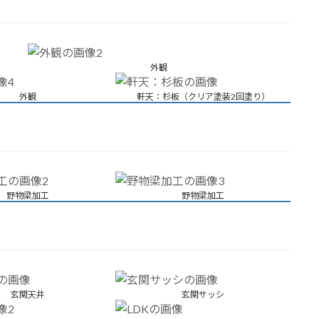
外観
外観
軒天：杉板（クリア塗装2回塗り）
野物梁加工
野物梁加工
玄関天井
玄関サッシ