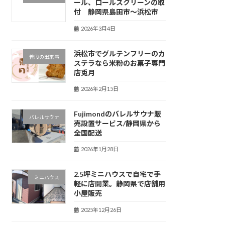
ール、ロールスクリーンの取
付 静岡県島田市～浜松市
2026年3月4日
浜松市でグルテンフリーのカ
普段の出来事
ステラなら米粉のお菓子専門
店兎月
2026年2月15日
Fujimondのバレルサウナ販
バレルサウナ
売設置サービス/静岡県から
全国配送
2026年1月28日
2.5坪ミニハウスで自宅で手
ミニハウス
軽に店開業。静岡県で店舗用
小屋販売
2025年12月26日