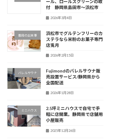
ール、ロールスクリーンの取
付 静岡県島田市～浜松市
2026年3月4日
浜松市でグルテンフリーのカ
普段の出来事
ステラなら米粉のお菓子専門
店兎月
2026年2月15日
Fujimondのバレルサウナ販
バレルサウナ
売設置サービス/静岡県から
全国配送
2026年1月28日
2.5坪ミニハウスで自宅で手
ミニハウス
軽に店開業。静岡県で店舗用
小屋販売
2025年12月26日