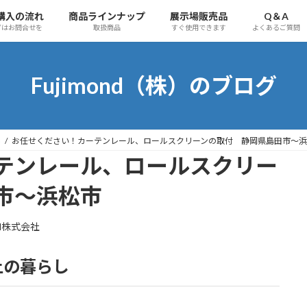
購入の流れ
商品ラインナップ
展示場販売品
Q＆A
ずはお問合せを
取扱商品
すぐ使用できます
よくあるご質問
Fujimond（株）のブログ
事
お任せください！カーテンレール、ロールスクリーンの取付 静岡県島田市～
テンレール、ロールスクリー
田市～浜松市
ond株式会社
上の暮らし