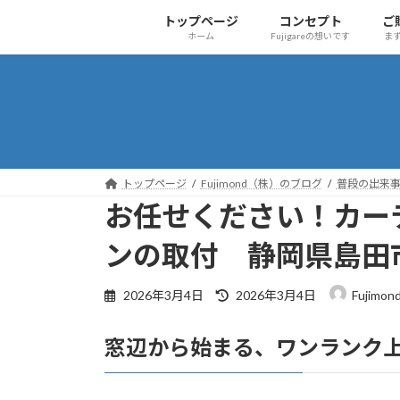
コ
ナ
トップページ
コンセプト
ご
ン
ビ
ホーム
Fujigareの想いです
ま
テ
ゲ
ン
ー
ツ
シ
へ
ョ
ス
ン
キ
に
ッ
移
トップページ
Fujimond（株）のブログ
普段の出来
プ
動
お任せください！カー
ンの取付 静岡県島
最
2026年3月4日
2026年3月4日
Fujim
終
更
窓辺から始まる、ワンランク
新
日
時
: