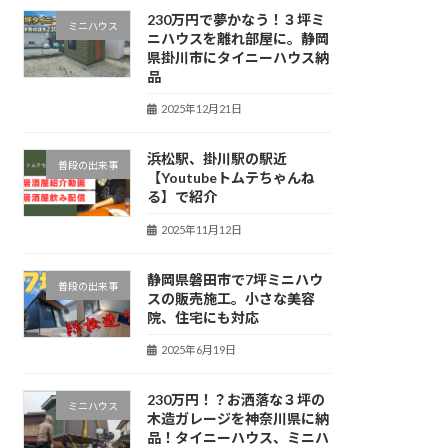
230万円で夢かなう！３坪ミ
ミニハウス
ニハウスを離れ部屋に。静岡
県掛川市にタイニーハウス納
品
2025年12月21日
浜松駅、掛川駅の駅近
普段の出来事
【Youtubeトムテちゃんね
る】で紹介
2025年11月12日
静岡県磐田市で7坪ミニハウ
普段の出来事
スの販売施工。小さな美容
院、住宅にも対応
2025年6月19日
230万円！？お洒落な３坪の
ミニハウス
木造ガレージを神奈川県に納
品！タイニーハウス、ミニハ